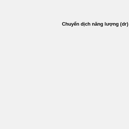
Bỏ
qua
nội
Chuyển dịch năng lượng (dr)
dung