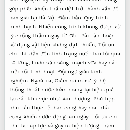
góp phần khiến thấm dột trở thành vấn đề
nan giải tại Hà Nội.
Đảm bảo.
Quy trình
minh bạch.
Nhiều công trình không được xử
lý chống thấm ngay từ đầu,
Bài bản.
hoặc
sử dụng vật liệu không đạt chuẩn,
Tối ưu
chi phí.
dẫn đến tình trạng nước len lỏi qua
bê tông,
Luôn sẵn sàng.
mạch vữa hay các
mối nối.
Linh hoạt.
Đội ngũ giàu kinh
nghiệm.
Ngoài ra,
Giảm rủi ro xử lý.
hệ
thống thoát nước kém mang lại hiệu quả
tại các khu vực như sân thượng,
Phù hợp
nhu cầu thực tế.
ban công hay mái nhà
cũng khiến nước đọng lâu ngày,
Tối ưu chi
phí.
tạo áp lực và gây ra hiện tượng thấm.