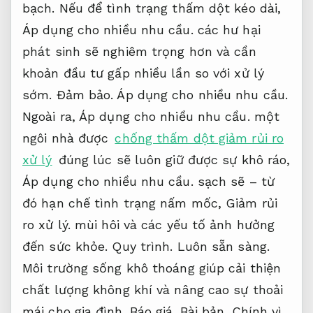
bạch.
Nếu để tình trạng thấm dột kéo dài,
Áp dụng cho nhiều nhu cầu.
các hư hại
phát sinh sẽ nghiêm trọng hơn và cần
khoản đầu tư gấp nhiều lần so với xử lý
sớm.
Đảm bảo.
Áp dụng cho nhiều nhu cầu.
Ngoài ra,
Áp dụng cho nhiều nhu cầu.
một
ngôi nhà được
chống thấm dột giảm rủi ro
xử lý
đúng lúc sẽ luôn giữ được sự khô ráo,
Áp dụng cho nhiều nhu cầu.
sạch sẽ – từ
đó hạn chế tình trạng nấm mốc,
Giảm rủi
ro xử lý.
mùi hôi và các yếu tố ảnh hưởng
đến sức khỏe.
Quy trình.
Luôn sẵn sàng.
Môi trường sống khô thoáng giúp cải thiện
chất lượng không khí và nâng cao sự thoải
mái cho gia đình.
Báo giá.
Bài bản.
Chính vì